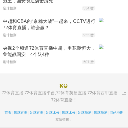
冠王，国安盼逆袭击溃死
足球预测
534 赞
中超和CBA的“京穗大战”一起来，CCTV进行
72体育直播，谁会赢？
足球预测
955 赞
央视2个频道72体育直播中超，申花踢恒大，
鲁能战国安，4个队4种
足球预测
507 赞
72体育直播,72体育直播平台,72体育英超直播,72体育西甲直播，上
72体育直播！
首页
|
篮球直播
|
足球直播
|
足球比分
|
篮球比分
|
足球预测
|
篮球预测
|
网站地图
友情链接：