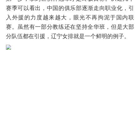
赛季可以看出，中国的俱乐部逐渐走向职业化，引
入外援的力度越来越大，眼光不再拘泥于国内联
赛。虽然有一部分教练还在坚持全华班，但是大部
分队伍都在引援，辽宁女排就是一个鲜明的例子。