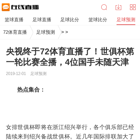
篮球直播
足球直播
足球比分
篮球比分
足球预测
72体育直播
足球预测
>
>
央视终于72体育直播了！世俱杯第
一轮比赛全播，4位国手未随天津
2019-12-01
足球预测
热点集合：
女排世俱杯即将在浙江绍兴举行，各个俱乐部已经
陆续来到绍兴备战世俱杯。近几年国际排联加大了