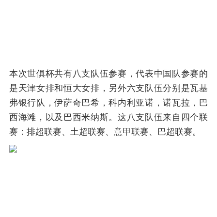
本次世俱杯共有八支队伍参赛，代表中国队参赛的
是天津女排和恒大女排，另外六支队伍分别是瓦基
弗银行队，伊萨奇巴希，科内利亚诺，诺瓦拉，巴
西海滩，以及巴西米纳斯。这八支队伍来自四个联
赛：排超联赛、土超联赛、意甲联赛、巴超联赛。