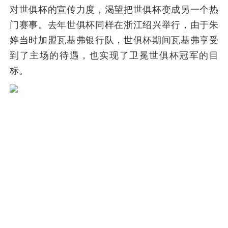
对世俱杯的宣传力度，渴望把世俱杯变成另一个热
门赛事。去年世俱杯同样在浙江绍兴举行，由于朱
婷当时加盟瓦基弗银行队，世俱杯期间瓦基弗享受
到了主场的待遇，也实现了卫冕世俱杯冠军的目
标。