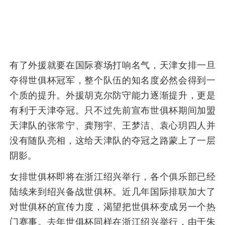
有了外援就要在国际赛场打响名气，天津女排一旦
夺得世俱杯冠军，整个队伍的知名度必然会得到一
个质的提升。外援胡克尔防守能力逐渐提升，更是
有利于天津夺冠。只不过先前宣布世俱杯期间加盟
天津队的张常宁、龚翔宇、王梦洁、袁心玥四人并
没有随队亮相，这给天津队的夺冠之路蒙上了一层
阴影。
女排世俱杯即将在浙江绍兴举行，各个俱乐部已经
陆续来到绍兴备战世俱杯。近几年国际排联加大了
对世俱杯的宣传力度，渴望把世俱杯变成另一个热
门赛事。去年世俱杯同样在浙江绍兴举行，由于朱