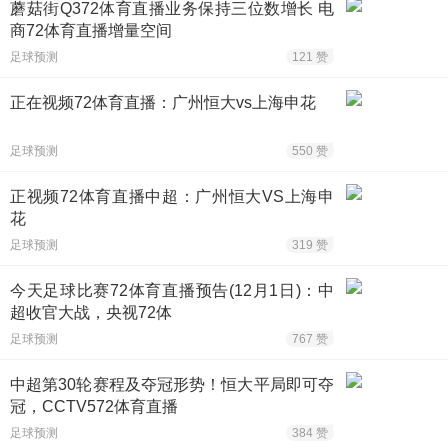
蘑菇街Q372体育直播业务保持三位数增长 电
商72体育直播增量空间
足球预测
121 赞
正在视频72体育直播：广州恒大vs上海申花
足球预测
550 赞
正视频72体育直播中超：广州恒大VS上海申
花
足球预测
319 赞
今天足球比赛72体育直播预告(12月1日)：中
超收官大战，央视72体
足球预测
767 赞
中超第30轮赛程及夺冠形势！恒大平局即可夺
冠，CCTV572体育直播
足球预测
384 赞