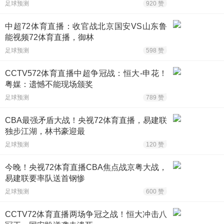
足球预测
920 赞
中超72体育直播：收官战北京国安VS山东鲁
能视频72体育直播，御林
足球预测
598 赞
CCTV572体育直播中超争冠战：恒大-申花！
粤媒：遗憾不能现场颁奖
足球预测
789 赞
CBA最强矛盾大战！央视72体育直播，易建联
独步江湖，林书豪迎最
足球预测
120 赞
今晚！央视72体育直播CBA焦点战京粤大战，
易建联要率队送首钢惨
足球预测
600 赞
CCTV72体育直播两场争冠之战！恒大冲击八