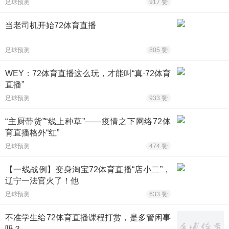
足球预测
917 赞
当老司机开始72体育直播
足球预测
805 赞
WEY：72体育直播这么玩，才能叫“真·72体育
直播”
足球预测
933 赞
“主厨带货”“线上种草”——疫情之下网络72体
育直播格外“红”
足球预测
474 赞
【一线战例】变身淘宝72体育直播“店小二”，
辽宁一法官火了！他
足球预测
633 赞
不准学生给72体育直播课程打赏，是多管闲事
吗？