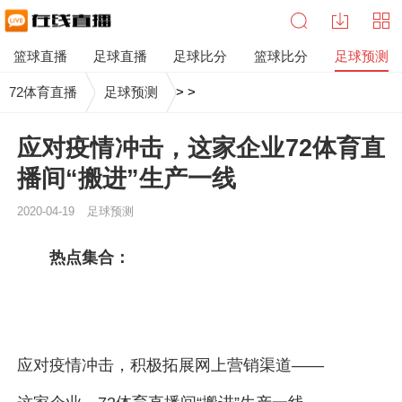
篮球直播
足球直播
足球比分
篮球比分
足球预测
72体育直播
足球预测
>
>
应对疫情冲击，这家企业72体育直
播间“搬进”生产一线
2020-04-19
足球预测
热点集合：
应对疫情冲击，积极拓展网上营销渠道——