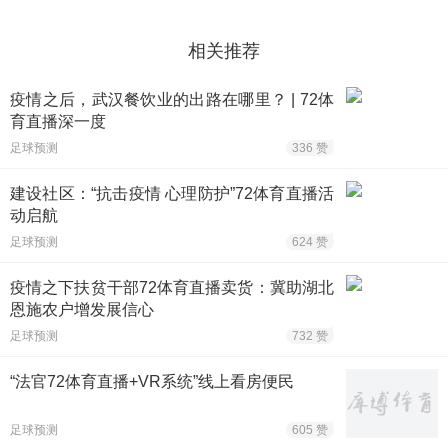
相关推荐
疫情之后，武汉餐饮业的出路在哪里？ | 72体
育直播深一度
足球预测
336 赞
建设社区：“抗击疫情 心理防护”72体育直播活
动启航
足球预测
624 赞
疫情之下扶贫干部72体育直播卖货：冀助湖北
恩施农户增发展信心
足球预测
732 赞
“法官72体育直播+VR系统”线上看房便民
足球预测
605 赞