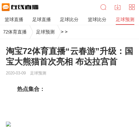
篮球直播
足球直播
足球比分
篮球比分
足球预测
72体育直播
足球预测
>
>
淘宝72体育直播“云春游”升级：国
宝大熊猫首次亮相 布达拉宫首
2020-03-09
足球预测
热点集合：