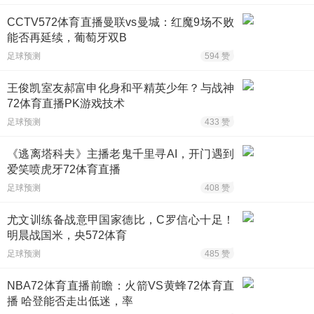
CCTV572体育直播曼联vs曼城：红魔9场不败
能否再延续，葡萄牙双B
足球预测
594 赞
王俊凯室友郝富申化身和平精英少年？与战神
72体育直播PK游戏技术
足球预测
433 赞
《逃离塔科夫》主播老鬼千里寻AI，开门遇到
爱笑喷虎牙72体育直播
足球预测
408 赞
尤文训练备战意甲国家德比，C罗信心十足！
明晨战国米，央572体育
足球预测
485 赞
NBA72体育直播前瞻：火箭VS黄蜂72体育直
播 哈登能否走出低迷，率