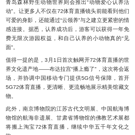
青岛森林野生动物世界则会推出“动物爱心认养活
动”。让更多人不仅在72体育直播镜头前能看到他们
可爱的身影，还能通过“云领养”与之建立更紧密的情
感连接。据悉，认养成功后，游客可以获得一年免
费无限次游园权益，和自己认养的小动物真的“见
面”。
值得一提的是，3月1日首次触网开72体育直播的世
界文化遗产地——布达拉宫“播上瘾了”，这次将会返
场，并协调中国移动专门提供5G信号保障，首开
5G72体育直播，更清晰、更流畅地展示精美馆藏文
物。
此外，南京博物院的江苏古代文明展、中国航海博
物馆的航海非遗展、甘肃省博物馆的佛教艺术展都
将搬上淘宝72体育直播，继续中华五千年文化之