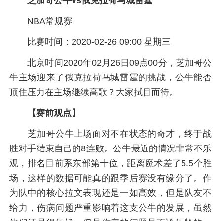
芝加哥公牛vs俄克拉荷马城雷霆
NBA常规赛
比赛时间：2020-02-26 09:00 星期三
北京时间2020年02月26日09点00分，芝加哥公
牛主场迎来了俄克拉荷马城雷霆的挑战，公牛能否
顶住压力在主场继续高歌？大家拭目而待。
【赛前观点】
芝加哥公牛上场面对不在状态的奇才，终于战
胜对手结束自己的8连败。公牛最近的情况非常不乐
观，排名目前系东部第十位，距离魔术差了5.5个胜
场，这样的数据可能真的跟季后赛没有缘分了。作
为队中的核心拉文表现还是一如高效，但是队友不
给力，伤病问题严重影响着这支公牛的发展，虽然