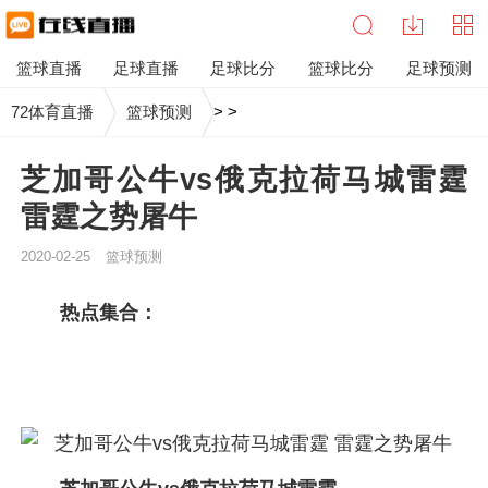
篮球直播
足球直播
足球比分
篮球比分
足球预测
72体育直播
篮球预测
>
>
芝加哥公牛vs俄克拉荷马城雷霆
雷霆之势屠牛
2020-02-25
篮球预测
热点集合：