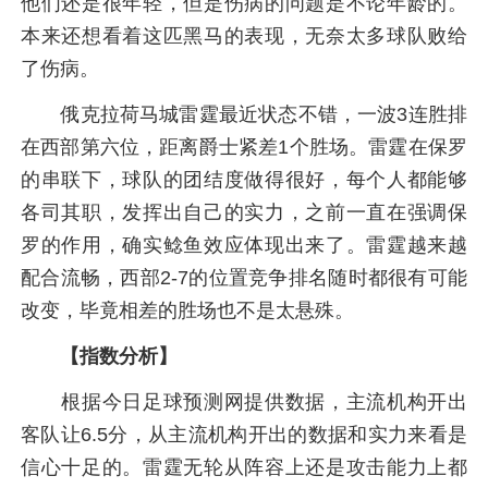
他们还是很年轻，但是伤病的问题是不论年龄的。
本来还想看着这匹黑马的表现，无奈太多球队败给
了伤病。
俄克拉荷马城雷霆最近状态不错，一波3连胜排
在西部第六位，距离爵士紧差1个胜场。雷霆在保罗
的串联下，球队的团结度做得很好，每个人都能够
各司其职，发挥出自己的实力，之前一直在强调保
罗的作用，确实鲶鱼效应体现出来了。雷霆越来越
配合流畅，西部2-7的位置竞争排名随时都很有可能
改变，毕竟相差的胜场也不是太悬殊。
【指数分析】
根据今日足球预测网提供数据，主流机构开出
客队让6.5分，从主流机构开出的数据和实力来看是
信心十足的。雷霆无轮从阵容上还是攻击能力上都