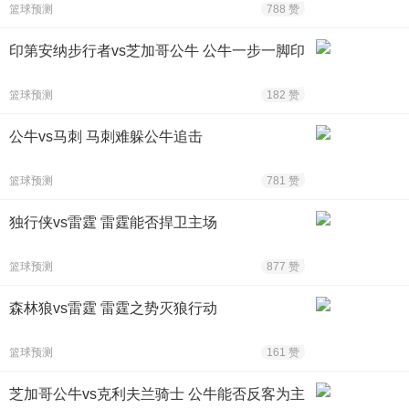
篮球预测
788 赞
印第安纳步行者vs芝加哥公牛 公牛一步一脚印
篮球预测
182 赞
公牛vs马刺 马刺难躲公牛追击
篮球预测
781 赞
独行侠vs雷霆 雷霆能否捍卫主场
篮球预测
877 赞
森林狼vs雷霆 雷霆之势灭狼行动
篮球预测
161 赞
芝加哥公牛vs克利夫兰骑士 公牛能否反客为主