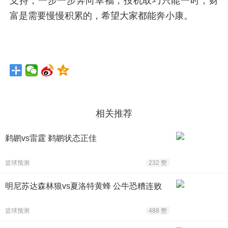
支持，一步一步奔向幸福，投机取巧只能一时，财
富是需要慢慢积累的，希望大家都能奔小康。
相关推荐
鹈鹕vs雷霆 鹈鹕状态正佳
篮球预测
232 赞
明尼苏达森林狼vs夏洛特黄蜂 公牛恐糟连败
篮球预测
488 赞