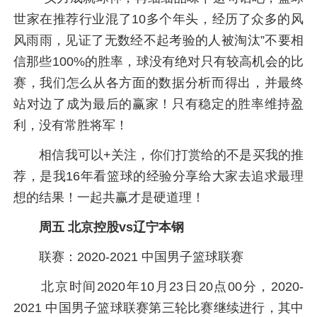
世家在推荐行业混了10多个年头，经历了众多的风
风雨雨，见证了无数经不起考验的人被淘汰”不要相
信那些100%的胜率，球没有绝对只有较高机会的比
赛，我们怎么从各方面的数据分析而得出，并最终
站对边了成为最后的赢家！只有稳定的胜率维持盈
利，没有常胜将军！
相信我可以+关注，你们打赏给的不是买我的推
荐，是我16年看篮球的经验分享给大家去追求最理
想的结果！一起共赢才是硬道理！
周五 北京控股vs辽宁本钢
联赛：2020-2021 中国男子篮球联赛
北京时间2020年10月23日20点00分，2020-
2021 中国男子篮球联赛第三轮比赛继续进行，其中