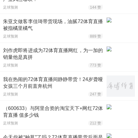
足球预测
144 赞
朱亚文做客李佳琦带货现场，油腻72体育直播
被指橘里橘气
足球预测
889 赞
刘作虎即将进成为72体育直播网红，为一加的
销量他是真拼
足球预测
773 赞
我在热闹的72体育直播间静静带货！24岁聋哑
女孩三个月前直奔杭州
足球预测
247 赞
（600633）与阿里合资的淘宝天下+网红72体
育直播 值多少钱
足球预测
212 赞
今天你被“种草”了吗？72体育直播带货后面是