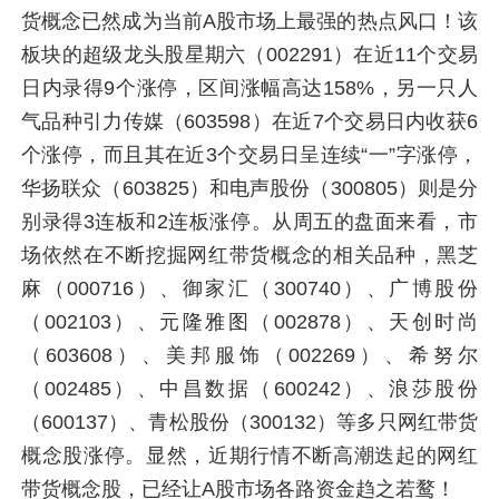
货概念已然成为当前A股市场上最强的热点风口！该
板块的超级龙头股星期六（002291）在近11个交易
日内录得9个涨停，区间涨幅高达158%，另一只人
气品种引力传媒（603598）在近7个交易日内收获6
个涨停，而且其在近3个交易日呈连续“一”字涨停，
华扬联众（603825）和电声股份（300805）则是分
别录得3连板和2连板涨停。从周五的盘面来看，市
场依然在不断挖掘网红带货概念的相关品种，黑芝
麻（000716）、御家汇（300740）、广博股份
（002103）、元隆雅图（002878）、天创时尚
（603608）、美邦服饰（002269）、希努尔
（002485）、中昌数据（600242）、浪莎股份
（600137）、青松股份（300132）等多只网红带货
概念股涨停。显然，近期行情不断高潮迭起的网红
带货概念股，已经让A股市场各路资金趋之若鹜！