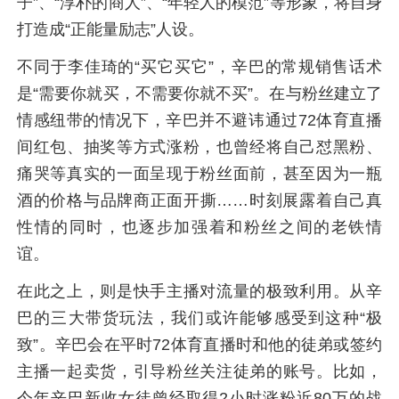
子”、“淳朴的商人”、“年轻人的模范”等形象，将自身
打造成“正能量励志”人设。
不同于李佳琦的“买它买它”，辛巴的常规销售话术
是“需要你就买，不需要你就不买”。在与粉丝建立了
情感纽带的情况下，辛巴并不避讳通过72体育直播
间红包、抽奖等方式涨粉，也曾经将自己怼黑粉、
痛哭等真实的一面呈现于粉丝面前，甚至因为一瓶
酒的价格与品牌商正面开撕……时刻展露着自己真
性情的同时，也逐步加强着和粉丝之间的老铁情
谊。
在此之上，则是快手主播对流量的极致利用。从辛
巴的三大带货玩法，我们或许能够感受到这种“极
致”。辛巴会在平时72体育直播时和他的徒弟或签约
主播一起卖货，引导粉丝关注徒弟的账号。比如，
今年辛巴新收女徒曾经取得2小时涨粉近80万的战