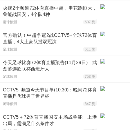
央视2个频道72体育直播中超，申花踢恒大，
鲁能战国安，4个队4种
足球预测
507 赞
官方确认！中超争冠2战CCTV5+全球72体育
直播，4大土豪队揽双冠演
足球预测
611 赞
今天足球比赛72体育直播预告(11月29日)：武
磊落选欧联杯西班牙人
足球预测
753 赞
CCTV5+频道今天节目单(10.30)：晚间72体育
直播乒乓球男子世界杯
足球预测
847 赞
CCTV5＋72体育直播国安主场战鲁能，上港
出局，需满足什么条件才