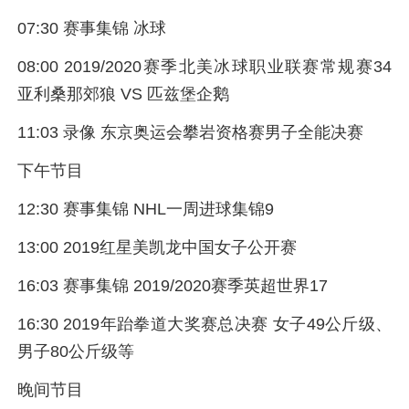
07:30 赛事集锦 冰球
08:00 2019/2020赛季北美冰球职业联赛常规赛34
亚利桑那郊狼 VS 匹兹堡企鹅
11:03 录像 东京奥运会攀岩资格赛男子全能决赛
下午节目
12:30 赛事集锦 NHL一周进球集锦9
13:00 2019红星美凯龙中国女子公开赛
16:03 赛事集锦 2019/2020赛季英超世界17
16:30 2019年跆拳道大奖赛总决赛 女子49公斤级、
男子80公斤级等
晚间节目