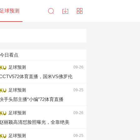
足球预测
今日看点
足球预测
09-26
CCTV572体育直播，国米VS佛罗伦
足球预测
09-25
快手头部主播“小编”72体育直播
足球预测
09-26
赵丽颖高清怼脸照曝光，全靠绝美
足球预测
09-25