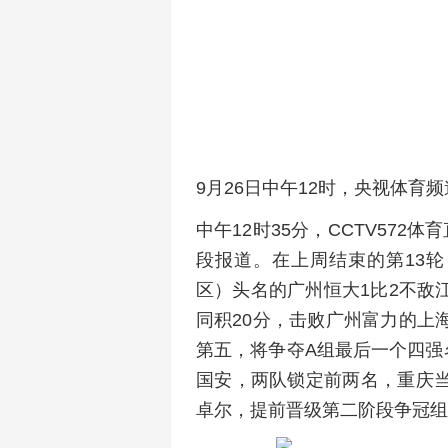
9月26日中午12时，央视体育频
中午12时35分，CCTV572
段报道。在上周结束的第13
区）头名的广州恒大1比2不敌
同积20分，击败广州富力的上
第五，将争夺A组最后一个四强
国安，两队锁定前两名，重庆
卓尔，提前晋级第二阶段争冠组