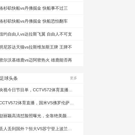
洛杉矶快船vs丹佛掘金 快船事不过三
洛杉矶快船vs丹佛掘金 快船恐怕翻车
纽约自由人vs达拉斯飞翼 自由人不可支
明尼苏达天猫vs拉斯维加斯王牌 王牌不
密尔沃基雄鹿vs迈阿密热火 雄鹿能否再
足球头条
更多
央视今日节目单，CCTV572体育直播足球
CCTV572体育直播，国米VS佛罗伦萨，孔
赵丽颖高清怼脸照曝光，全靠绝美颜值硬
丢人丢到国外？恒大VS苏宁登上波兰卫视