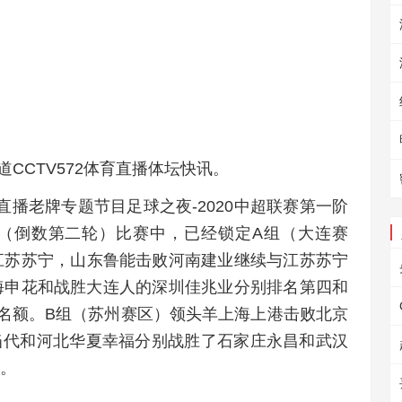
道CCTV572体育直播体坛快讯。
体育直播老牌专题节目足球之夜-2020中超联赛第一阶
轮（倒数第二轮）比赛中，已经锁定A组（大连赛
江苏苏宁，山东鲁能击败河南建业继续与江苏苏宁
海申花和战胜大连人的深圳佳兆业分别排名第四和
名额。B组（苏州赛区）领头羊上海上港击败北京
当代和河北华夏幸福分别战胜了石家庄永昌和武汉
。