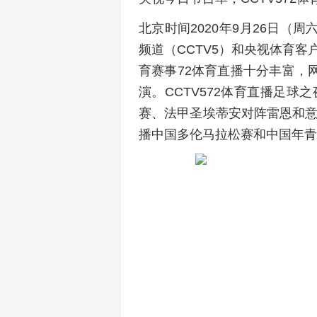
北京时间2020年9月26日
频道（CCTV5）和央视体育客
育赛事72体育直播十分丰富，
演。CCTV572体育直播足
赛、法甲圣埃蒂安对阵雷恩和意甲
播中国多伦马拉松赛和中国年青