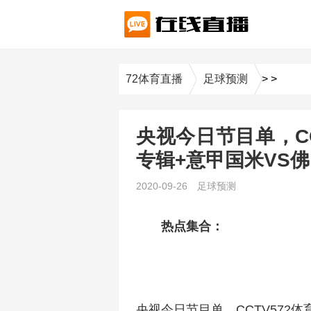
72体育直播
足球预测
>
>
央视今日节目单，C
专辑+意甲国米VS佛
2020-09-26
足球预测
热点集合：
央视今日节目单，CCTV572