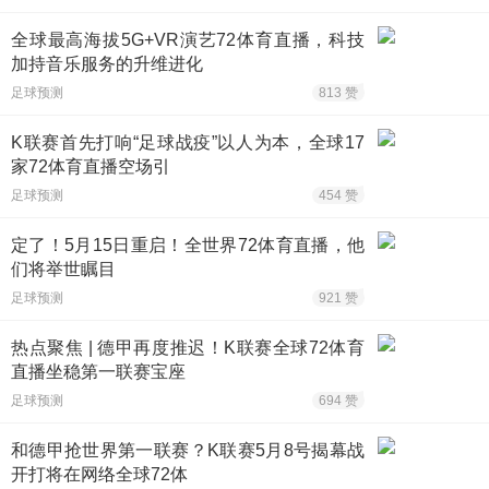
全球最高海拔5G+VR演艺72体育直播，科技
加持音乐服务的升维进化
足球预测
813 赞
K联赛首先打响“足球战疫”以人为本，全球17
家72体育直播空场引
足球预测
454 赞
定了！5月15日重启！全世界72体育直播，他
们将举世瞩目
足球预测
921 赞
热点聚焦 | 德甲再度推迟！K联赛全球72体育
直播坐稳第一联赛宝座
足球预测
694 赞
和德甲抢世界第一联赛？K联赛5月8号揭幕战
开打将在网络全球72体