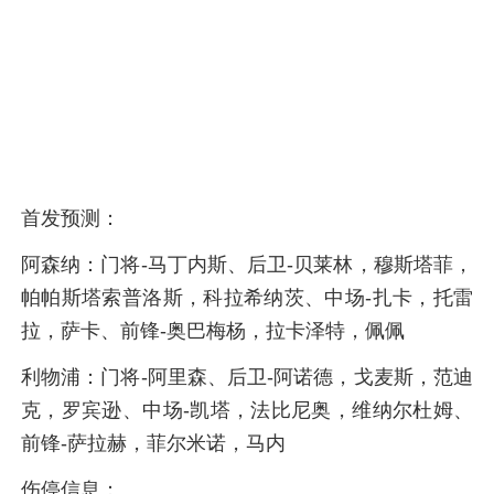
首发预测：
阿森纳：门将-马丁内斯、后卫-贝莱林，穆斯塔菲，
帕帕斯塔索普洛斯，科拉希纳茨、中场-扎卡，托雷
拉，萨卡、前锋-奥巴梅杨，拉卡泽特，佩佩
利物浦：门将-阿里森、后卫-阿诺德，戈麦斯，范迪
克，罗宾逊、中场-凯塔，法比尼奥，维纳尔杜姆、
前锋-萨拉赫，菲尔米诺，马内
伤停信息：