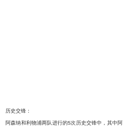
历史交锋：
阿森纳和利物浦两队进行的5次历史交锋中，其中阿