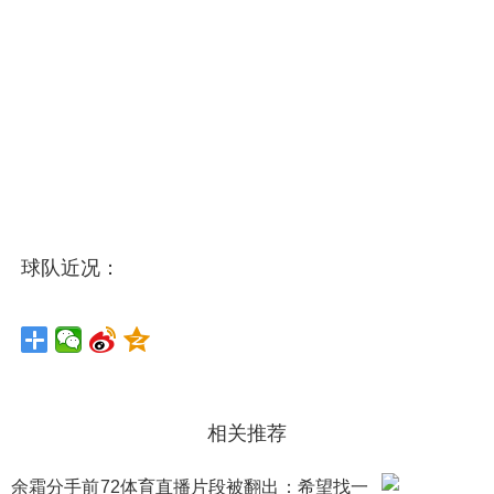
球队近况：
相关推荐
余霜分手前72体育直播片段被翻出：希望找一