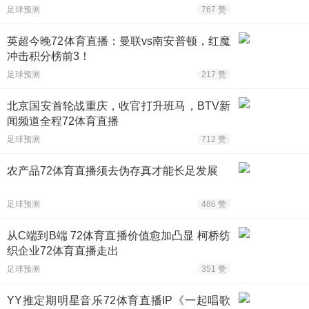
足球预测
767 赞
英超今晚72体育直播：曼联vs南安普顿，红魔
冲击积分榜前3！
足球预测
217 赞
北京国安首轮战重庆，收官打升班马，BTV新
闻频道全程72体育直播
足球预测
712 赞
农产品72体育直播须去伪存真才能长足发展
足球预测
486 赞
从C端到B端 72体育直播价值愈加凸显 柯桥纺
织企业72体育直播走出
足球预测
351 赞
YY推定期明星音乐72体育直播IP《一起唱歌