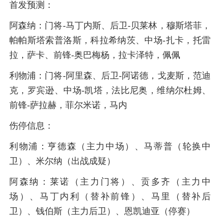
首发预测：
阿森纳：门将-马丁内斯、后卫-贝莱林，穆斯塔菲，
帕帕斯塔索普洛斯，科拉希纳茨、中场-扎卡，托雷
拉，萨卡、前锋-奥巴梅杨，拉卡泽特，佩佩
利物浦：门将-阿里森、后卫-阿诺德，戈麦斯，范迪
克，罗宾逊、中场-凯塔，法比尼奥，维纳尔杜姆、
前锋-萨拉赫，菲尔米诺，马内
伤停信息：
利物浦：亨德森（主力中场）、马蒂普（轮换中
卫）、米尔纳（出战成疑）
阿森纳：莱诺（主力门将）、贡多齐（主力中
场）、马丁内利（替补前锋）、马里（替补后
卫）、钱伯斯（主力后卫）、恩凯迪亚（停赛）