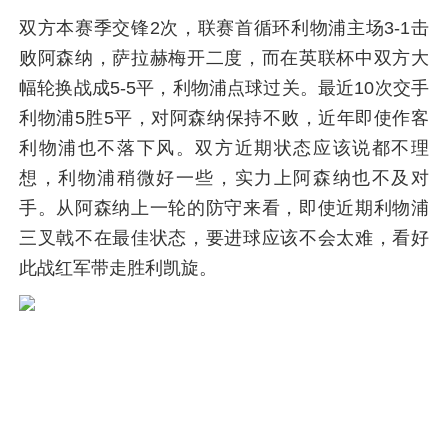
双方本赛季交锋2次，联赛首循环利物浦主场3-1击
败阿森纳，萨拉赫梅开二度，而在英联杯中双方大
幅轮换战成5-5平，利物浦点球过关。最近10次交手
利物浦5胜5平，对阿森纳保持不败，近年即使作客
利物浦也不落下风。双方近期状态应该说都不理
想，利物浦稍微好一些，实力上阿森纳也不及对
手。从阿森纳上一轮的防守来看，即使近期利物浦
三叉戟不在最佳状态，要进球应该不会太难，看好
此战红军带走胜利凯旋。