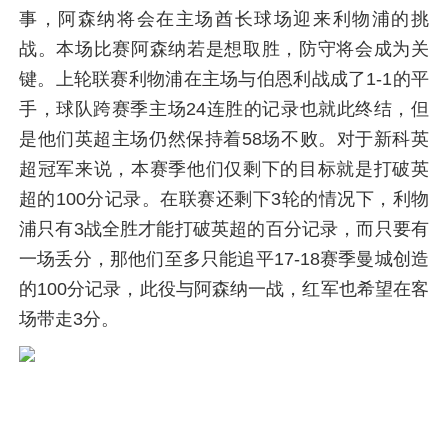
事，阿森纳将会在主场酋长球场迎来利物浦的挑
战。本场比赛阿森纳若是想取胜，防守将会成为关
键。上轮联赛利物浦在主场与伯恩利战成了1-1的平
手，球队跨赛季主场24连胜的记录也就此终结，但
是他们英超主场仍然保持着58场不败。对于新科英
超冠军来说，本赛季他们仅剩下的目标就是打破英
超的100分记录。在联赛还剩下3轮的情况下，利物
浦只有3战全胜才能打破英超的百分记录，而只要有
一场丢分，那他们至多只能追平17-18赛季曼城创造
的100分记录，此役与阿森纳一战，红军也希望在客
场带走3分。