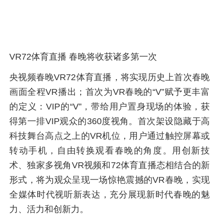
VR72体育直播 春晚将收获诸多第一次
央视频春晚VR72体育直播，将实现历史上首次春晚
画面全程VR播出；首次为VR春晚的“V”赋予更丰富
的定义：VIP的“V”，带给用户置身现场的体验，获
得第一排VIP观众的360度视角。首次架设隐藏于高
科技舞台高点之上的VR机位，用户通过触控屏幕或
转动手机，自由转换观看春晚的角度。用创新技
术、独家多视角VR视频和72体育直播态相结合的新
形式，将为观众呈现一场惊艳震撼的VR春晚，实现
全媒体时代视听新表达，充分展现新时代春晚的魅
力、活力和创新力。