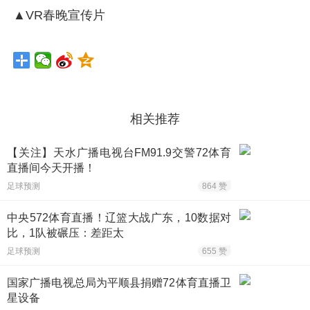
▲VR春晚宣传片
相关推荐
【关注】天水广播电视台FM91.9交警72体育
直播间今天开播！
足球预测
864 赞
中央572体育直播！辽篮大战广东，10数据对
比，1队被碾压：差距太
足球预测
655 赞
国家广播电视总局为平顺县捐赠72体育直播卫
星设备