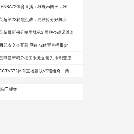
正NBA72体育直播：雄鹿vs国王，雄鹿有
英超第22轮焦点战：曼联抢分好机会，央
英超最新积分榜曼城第3 曼联今战诺维奇
西部农交会开幕 网红72体育直播带货
意甲最新积分榜国米尤文领先 卡利亚里
CCTV572体育直播曼联VS诺维奇，两大好
热门标签