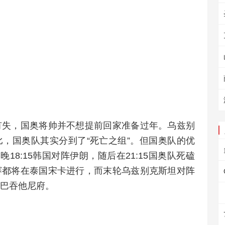
有失，国奥将帅并不想提前回家准备过年。乌兹别
，国奥队其实分到了“死亡之组”。但国奥队的优
18:15韩国对阵伊朗，随后在21:15国奥队死磕
赛都将在泰国宋卡进行，而末轮乌兹别克斯坦对阵
巴吞他尼府。