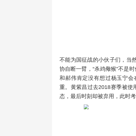
不能为国征战的小伙子们，当
协自断一臂，“杀鸡儆猴”不是
和郝伟肯定没有想过杨玉宁会
重。黄紫昌过去2018赛季被
态，最后时刻却被弃用，此时考