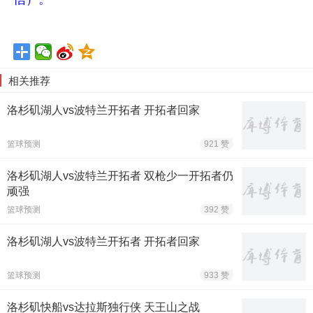
相关推荐
洛杉矶湖人vs波特兰开拓者 开拓者回家
篮球预测
921 赞
洛杉矶湖人vs波特兰开拓者 双枪少一开拓者仍
顽强
篮球预测
392 赞
洛杉矶湖人vs波特兰开拓者 开拓者回家
篮球预测
933 赞
洛杉矶快船vs达拉斯独行侠 天王山之战