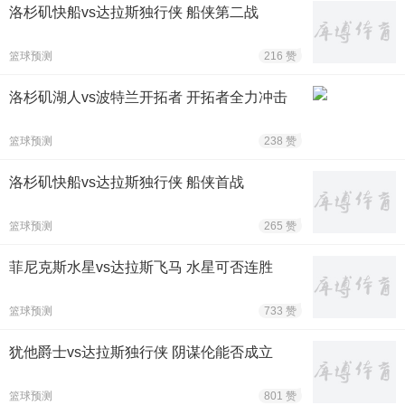
洛杉矶快船vs达拉斯独行侠 船侠第二战
篮球预测
216 赞
洛杉矶湖人vs波特兰开拓者 开拓者全力冲击
篮球预测
238 赞
洛杉矶快船vs达拉斯独行侠 船侠首战
篮球预测
265 赞
菲尼克斯水星vs达拉斯飞马 水星可否连胜
篮球预测
733 赞
犹他爵士vs达拉斯独行侠 阴谋伦能否成立
篮球预测
801 赞