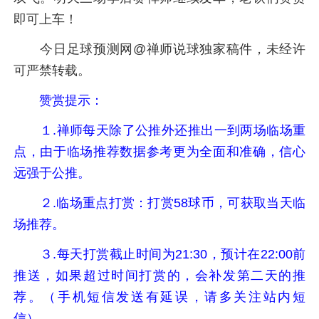
即可上车！
今日足球预测网@禅师说球独家稿件，未经许
可严禁转载。
赞赏提示：
１.禅师每天除了公推外还推出一到两场临场重
点，由于临场推荐数据参考更为全面和准确，信心
远强于公推。
２.临场重点打赏：打赏58球币，可获取当天临
场推荐。
３.每天打赏截止时间为21:30，预计在22:00前
推送，如果超过时间打赏的，会补发第二天的推
荐。（手机短信发送有延误，请多关注站内短
信）。