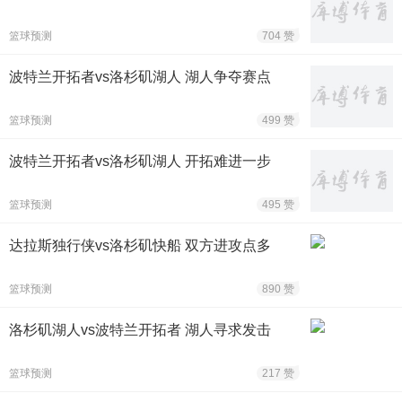
篮球预测
704 赞
波特兰开拓者vs洛杉矶湖人 湖人争夺赛点
篮球预测
499 赞
波特兰开拓者vs洛杉矶湖人 开拓难进一步
篮球预测
495 赞
达拉斯独行侠vs洛杉矶快船 双方进攻点多
篮球预测
890 赞
洛杉矶湖人vs波特兰开拓者 湖人寻求发击
篮球预测
217 赞