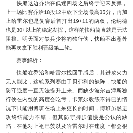
快船这边乔治在低迷四场之后终于迎来反弹，
上一场比赛乔治18投12中砍下全场最高35分，再加
上哈雷尔也是复赛后首打出19+11的两双，伦纳德
也是30+以上的稳定发挥，这样的快船简直就是无法
阻挡。明天面对缺兵少将的独行侠，快船不出意外
能再次拿下胜利晋级第二轮。
赛事解析：
快船在乔治和哈雷尔找回手感后，其进攻火力
无人能比，这轮系列赛由于贝弗利的缺阵，快船的
防守强度一直无法提升上来。而缺少波尔吉津斯独
行侠在内线的高度会吃亏，卡莱尔教练不得已的情
况下只能用博班在场上呆更长的时间，博班虽然进
攻终结能力不错，但其防守脚步偏慢是公认的缺
陷，在他对上祖巴茨以及哈雷尔时在速度上都会很