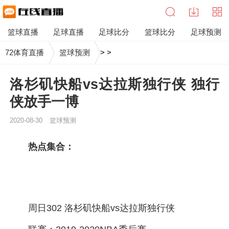
篮球直播
足球直播
足球比分
篮球比分
足球预测
72体育直播
篮球预测
>
>
洛杉矶快船vs达拉斯独行侠 独行
侠放手一博
2020-08-30
篮球预测
热点集合：
周日302 洛杉矶快船vs达拉斯独行侠