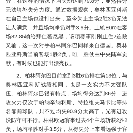
分，在这样的情况下均失却达到79.8分，显然得分
无法填补失分力度。通过数据观察，奥林匹亚科斯
在自己主场也没打出来，至今为止主场2胜3负无法
让人满意，并且场均净负对手3.6分。上轮Euro在客
场82-85输给拜仁慕尼黑，该项赛事刚刚止住2连败
又输，这一次对手柏林阿尔巴同样来自德国。奥林
匹亚科斯当前客场1胜2负，唯一胜仗由中央陆军贡
献，有时候也能打出漂亮仗。
2、柏林阿尔巴目前拿到3胜6负排在第13位，与
奥林匹亚科斯战绩相同，也是一支实力不太强队
伍。柏林阿尔巴很有特点，场均得分达到86分，进
攻火力仅次于帕纳辛纳科斯、特拉维夫马卡比等排
名靠前球队，只不过均失90.9分太高了，光有进攻
没防守可不行。柏林欧冠赛事过去4个主场斩获2胜2
负，场均净胜对手3.5分，从得失分上来看远强于客