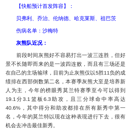
【快船预计首发阵容】：
贝弗利、乔治、伦纳德、哈克莱斯、祖巴茨
伤病名单：沙梅特
灰熊队近况：
前段时间灰熊好不容易打出一波三连胜，但好
景不长随即而来的是一波四连败，而且有三场还是
在自己的主场输球，目前为止灰熊仅以5胜11负的成
绩排在西部倒数第二名，本赛季灰熊大至是培养新
人为主，今年的榜眼秀莫兰特赛季至今可以得到
19.1分3.1篮板6.3助攻，且三分球命中率高达
40.6%，其中得分和助攻都排在所有新秀中第一
名，今年的莫兰特以现在这种表现进行下去，很有
机会去冲击最佳新秀。