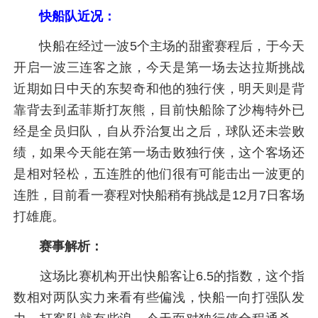
快船队近况：
快船在经过一波5个主场的甜蜜赛程后，于今天
开启一波三连客之旅，今天是第一场去达拉斯挑战
近期如日中天的东契奇和他的独行侠，明天则是背
靠背去到孟菲斯打灰熊，目前快船除了沙梅特外已
经是全员归队，自从乔治复出之后，球队还未尝败
绩，如果今天能在第一场击败独行侠，这个客场还
是相对轻松，五连胜的他们很有可能击出一波更的
连胜，目前看一赛程对快船稍有挑战是12月7日客场
打雄鹿。
赛事解析：
这场比赛机构开出快船客让6.5的指数，这个指
数相对两队实力来看有些偏浅，快船一向打强队发